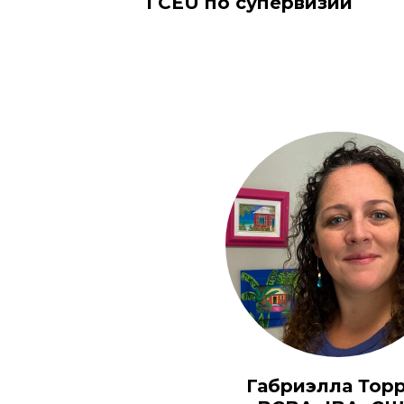
1 CEU по супервизии
Габриэлла Тор