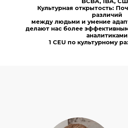
BCBA, IBA, С
Культурная открытость: По
различий
между людьми и умение адап
делают нас более эффективны
аналитиками
1 CEU по культурному р