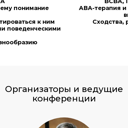
ША
BCBA, 
чему понимание
АВА-терапия и
в
тироваться к ним
Сходства, 
ми поведенческими
азнообразию
Организаторы
и ведущие
конференции