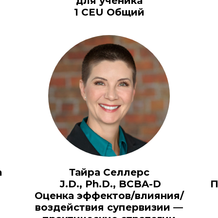
для ученика
1 CEU Общий
а
Тайра Селлерс
J.D., Ph.D., BCBA-D
П
Оценка эффектов/влияния/
воздействия супервизии —