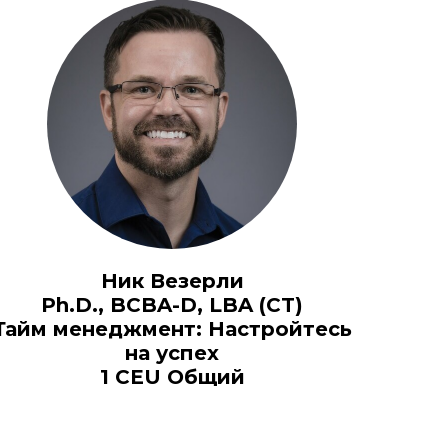
Ник Везерли
Ph.D., BCBA-D, LBA (CT)
Тайм менеджмент: Настройтесь
на успех
1 CEU Общий