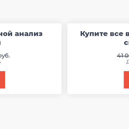
ной анализ
Купите все 
я
с
руб.
41 0
ь
Д