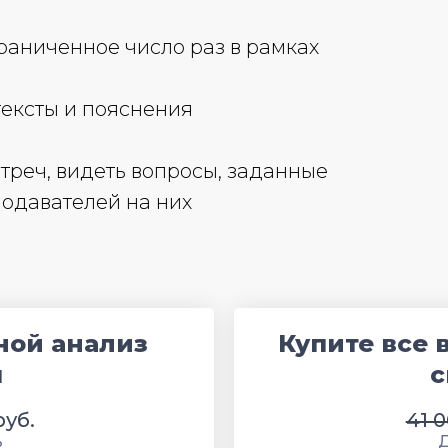
раниченное число раз в рамках
тексты и пояснения
треч, видеть вопросы, заданные
подавателей на них
ной анализ
Купите все 
я
с
руб.
41 0
ь
Д