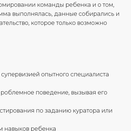
ормировании команды ребенка и о том,
рамма выполнялась, данные собирались и
тельство, которое только возможно
д супервизией опытного специалиста
проблемное поведение, вызывая его
естирования по заданию куратора или
ем навыков ребенка