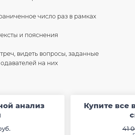
раниченное число раз в рамках
тексты и пояснения
треч, видеть вопросы, заданные
подавателей на них
ной анализ
Купите все 
я
с
руб.
41 0