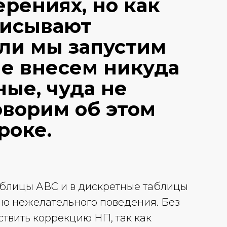
ерениях, но как
писывают
ли мы запустим
не внесем никуда
ые, чуда не
оворим об этом
роке.
аблицы АВС и в дискретные таблицы
ию нежелательного поведения. Без
твить коррекцию НП, так как