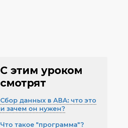
С этим уроком
смотрят
Сбор данных в АВА: что это
и зачем он нужен?
Что такое "программа"?